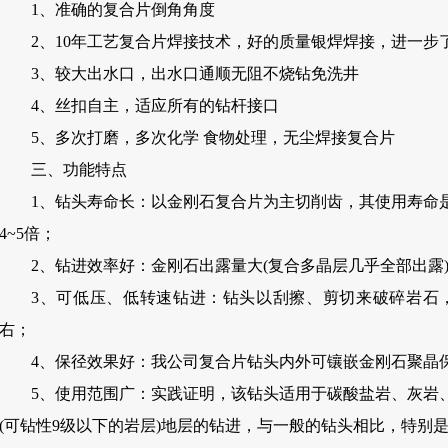
1、准确的复合片倒角角度
2、10年工艺复合片焊接技术，好的质量银焊焊接，进一步
3、较大出水口，出水口通顺无阻不烧钻免洗井
4、丝扣自主，适应所有的钻杆接口
5、多次打磨，多次化学 食物处理，无尘焊接复合片
三、功能特点
1、钻头寿命长：以金刚石复合片为主切削齿，其使用寿命
4~5倍；
2、钻进效率好：金刚石出露量大(复合多晶层几乎全部出露
3、可低压、低转速钻进：钻头以刮擦、剪切来破碎岩石，
右；
4、保径效果好：我公司复合片钻头内外可镶嵌金刚石聚晶
5、使用范围广：实践证明，该钻头适用于碳酸盐岩、灰岩
(可钻性9级以下的岩层)地层的钻进，与一般的钻头相比，特别是