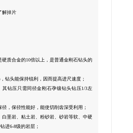
了解掉片
是硬质合金的10倍以上，是普通金刚石钻头的
)，钻头能保持锐利，因而提高进尺速度；
其钻压只需同径金刚石孕镶钻头钻压1/3左
保径，保径性能好，能使切削齿深受利用；
、白垩岩、粘土岩、粉砂岩、砂岩等软、中硬
钻进6-8级的岩层；